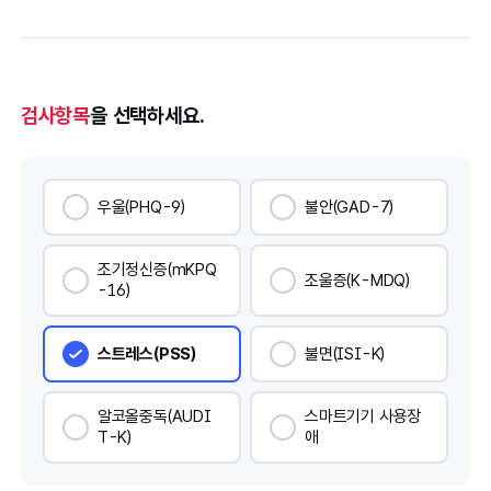
검사항목
을 선택하세요.
우울(PHQ-9)
불안(GAD-7)
조기정신증(mKPQ
조울증(K-MDQ)
-16)
스트레스(PSS)
불면(ISI-K)
알코올중독(AUDI
스마트기기 사용장
T-K)
애