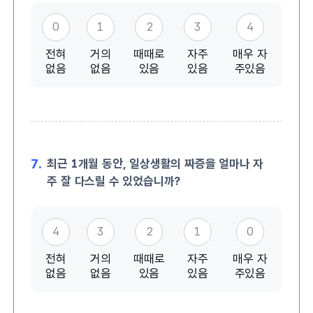
0
1
2
3
4
전혀
거의
때때로
자주
매우 자
없음
없음
있음
있음
주있음
7.
최근 1개월 동안, 일상생활의 짜증을 얼마나 자
주 잘 다스릴 수 있었습니까?
4
3
2
1
0
전혀
거의
때때로
자주
매우 자
없음
없음
있음
있음
주있음